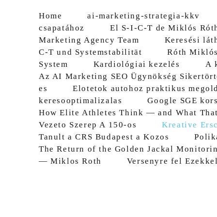
Home
ai-marketing-strategia-kkv
csapatához
El S-I-C-T de Miklós Róth
Marketing Agency Team
Keresési lát
C-T und Systemstabilität
Róth Miklós
System
Kardiológiai kezelés
A 
Az AI Marketing SEO Ügynökség Sikertört
es
Elotetok autohoz praktikus megol
keresooptimalizalas
Google SGE kors
How Elite Athletes Think — and What Tha
Vezeto Szerep A 150-os
Kreative Ers
Tanult a CRS Budapest a Kozos
Polik
The Return of the Golden Jackal Monitori
— Miklos Roth
Versenyre fel Ezekkel