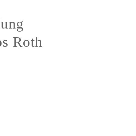
fung
os Roth