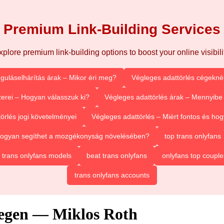
Premium Link-Building Services
xplore premium link-building options to boost your online visibilit
guláselhárítás árak – Mikor éri meg?
Végleges adattörlés cégeknél
erei – Hogyan válasszuk ki?
Végleges adattörlés árak – Mennyibe 
örlés jogi követelményei
Végleges adattörlés – Miért fontos és h
 Hogyan segíthet a mozgékonyság növelésében?
top trans onlyfans
 trans onlyfans models
beat trans onlyfans
onlyfans top couple
trans onlyfans accounts
iegen — Miklos Roth