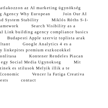
atlakozzon az AI marketing ügynökség
ng Agency Why European
Join Our AI
nd System Stability
Miklós Róths S-I-
ramework
Search Visibility as a
AI Link building agency compliance basics
Budapesti Apple szerviz toplista arak
ltant
Google Analytics 4 es a
y linkepites premium eszkozokkel
onlitasa
Kontener Rendeles Piacan
 egy Social Media Ugynokseg
Mit
inek es stilusok Melyik illik a te
 Economic
Vencer la Fatiga Creativa
ests
contact