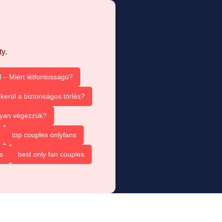
y.
 – Miért létfontosságú?
kerül a biztonságos törlés?
ogyan végezzük?
top couples onlyfans
s
best only fan couples