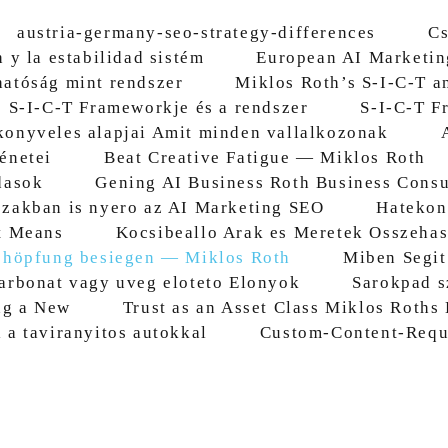
austria-germany-seo-strategy-differences
Cs
 y la estabilidad sistém
European AI Marketi
hatóság mint rendszer
Miklos Roth’s S-I-C-T a
 S-I-C-T Frameworkje és a rendszer
S-I-C-T F
konyveles alapjai Amit minden vallalkozonak
énetei
Beat Creative Fatigue — Miklos Roth
dasok
Gening AI Business Roth Business Consu
zakban is nyero az AI Marketing SEO
Hatekon
t Means
Kocsibeallo Arak es Meretek Osszehas
chöpfung besiegen — Miklos Roth
Miben Segit
arbonat vagy uveg eloteto Elonyok
Sarokpad sz
ng a New
Trust as an Asset Class Miklos Roths
 a taviranyitos autokkal
Custom-Content-Requ