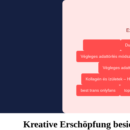
E
Du
Végleges adattörlés módsz
Végleges adatt
Kollagén és ízületek –
best trans onlyfans
top
Kreative Erschöpfung bes