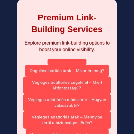
Premium Link-
Building Services
Explore premium link-building options to
boost your online visibility.
Duguláselhárítás árak – Mikor éri meg?
Végleges adattörlés cégeknél – Miért
létfontosságú?
Végleges adattörlés módszerei – Hogyan
válasszuk ki?
Végleges adattörlés árak – Mennyibe
kerül a biztonságos törlés?