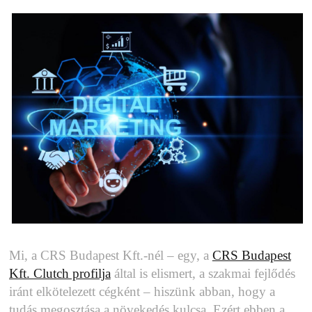
Mi, a CRS Budapest Kft.-nél – egy, a
CRS Budapest
Kft. Clutch profilja
által is elismert, a szakmai fejlődés
iránt elkötelezett cégként – hiszünk abban, hogy a
tudás megosztása a növekedés kulcsa. Ezért ebben a