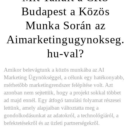
Budapest a Közös
Munka Során az
Aimarketingugynokseg.
hu-val?
Amikor belevágtunk a közös munkába az AI
Marketing Ügynökséggel, a célunk egy hatékonyabb,
mérhetőbb marketingrendszer felépítése volt. Azt
azonban nem sejtettük, hogy a projekt sokkal többet
ad majd ennél. Egy átfogó tanulási folyamat részesei
lettünk, amely alapjaiban változtatta meg a
gondolkodásunkat az adatokról, a technológiáról, a
befektetésekről és az üzleti partnerségekről.