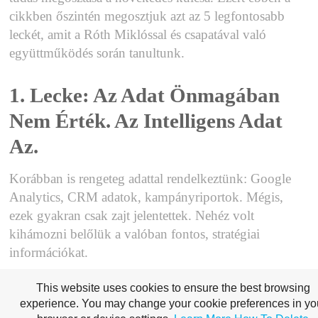
cikkben őszintén megosztjuk azt az 5 legfontosabb
leckét, amit a Róth Miklóssal és csapatával való
együttműködés során tanultunk.
1. Lecke: Az Adat Önmagában
Nem Érték. Az Intelligens Adat
Az.
Korábban is rengeteg adattal rendelkeztünk: Google
Analytics, CRM adatok, kampányriportok. Mégis,
ezek gyakran csak zajt jelentettek. Nehéz volt
kihámozni belőlük a valóban fontos, stratégiai
információkat.
This website uses cookies to ensure the best browsing
Amit tanultunk:
A közös munka során értettük meg a
experience. You may change your cookie preferences in yo
különbséget a „nyers adat” és az „intelligens adat”