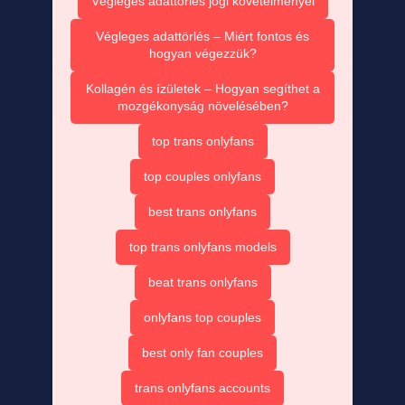
Végleges adattörlés jogi követelményei
Végleges adattörlés – Miért fontos és
hogyan végezzük?
Kollagén és ízületek – Hogyan segíthet a
mozgékonyság növelésében?
top trans onlyfans
top couples onlyfans
best trans onlyfans
top trans onlyfans models
beat trans onlyfans
onlyfans top couples
best only fan couples
trans onlyfans accounts