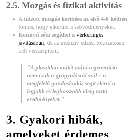
2.5. Mozgás és fizikai aktivitás
A
túlzott mozgás kerülése az első 4-6 hétben
fontos, hogy elkerüld a szövődményeket.
Könnyű séta segíthet a
vérkeringés
javításában
, de az intenzív edzést fokozatosan
kell visszaépíteni.
"A plasztikai műtét utáni regeneráció
nem csak a gyógyulásról szól – a
megfelelő gondoskodás segít elérni a
legjobb és leghosszabb ideig tartó
eredményeket."
3. Gyakori hibák,
amelyeket érdemes