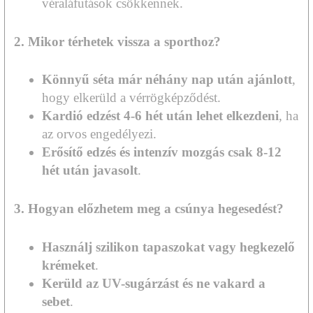
véraláfutások csökkennek.
2. Mikor térhetek vissza a sporthoz?
Könnyű séta már néhány nap után ajánlott
,
hogy elkerüld a vérrögképződést.
Kardió edzést 4-6 hét után lehet elkezdeni
, ha
az orvos engedélyezi.
Erősítő edzés és intenzív mozgás csak 8-12
hét után javasolt
.
3. Hogyan előzhetem meg a csúnya hegesedést?
Használj szilikon tapaszokat vagy hegkezelő
krémeket
.
Kerüld az UV-sugárzást és ne vakard a
sebet
.