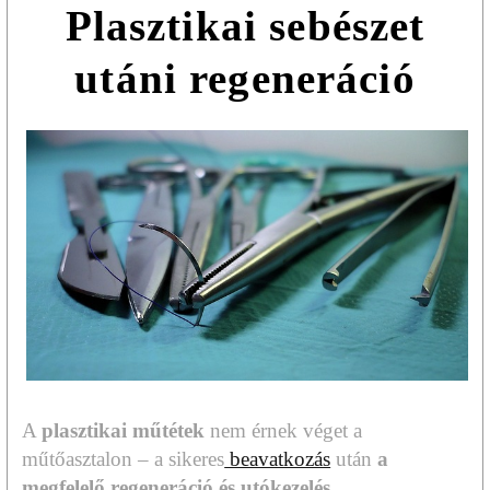
Plasztikai sebészet
utáni regeneráció
A
plasztikai műtétek
nem érnek véget a
műtőasztalon – a sikeres
beavatkozás
után
a
megfelelő regeneráció és utókezelés