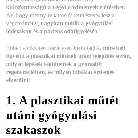
kulcsfontosságú a végső eredmények elérésében
.
Az, hogy mennyire tartós és természetes lesz a
végeredmény,
nagyban múlik a gyógyulási
időszakon és a páciens odafigyelésén
.
Ebben a cikkben részletesen bemutatjuk,
mire kell
figyelni a plasztikai műtétek utáni felépülés során,
milyen lépések segíthetnek a gyorsabb
regenerációban, és milyen hibákat érdemes
elkerülni
.
1. A plasztikai műtét
utáni gyógyulási
szakaszok