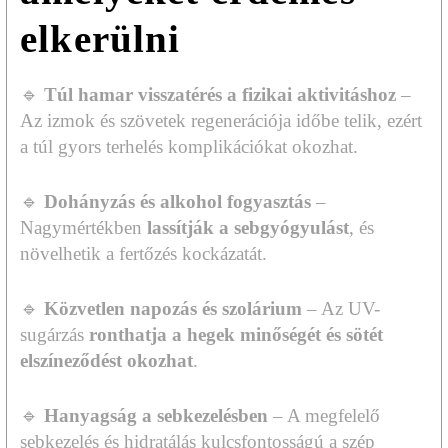
elkerülni
🔹
Túl hamar visszatérés a fizikai aktivitáshoz
–
Az izmok és szövetek regenerációja időbe telik, ezért
a túl gyors terhelés komplikációkat okozhat.
🔹
Dohányzás és alkohol fogyasztás
–
Nagymértékben
lassítják a sebgyógyulást
, és
növelhetik a fertőzés kockázatát.
🔹
Közvetlen napozás és szolárium
– Az UV-
sugárzás
ronthatja a hegek minőségét és sötét
elszíneződést okozhat
.
🔹
Hanyagság a sebkezelésben
– A megfelelő
sebkezelés és hidratálás kulcsfontosságú a szép