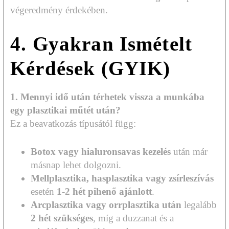
végeredmény érdekében.
4. Gyakran Ismételt
Kérdések (GYIK)
1. Mennyi idő után térhetek vissza a munkába
egy plasztikai műtét után?
Ez a beavatkozás típusától függ:
Botox vagy hialuronsavas kezelés
után már
másnap lehet dolgozni.
Mellplasztika, hasplasztika vagy zsírleszívás
esetén
1-2 hét pihenő ajánlott
.
Arcplasztika vagy orrplasztika után
legalább
2 hét szükséges
, míg a duzzanat és a