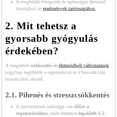
A megfelelő bőrápolás és egészséges életmód
hozzájárul az
eredmények tartósságához
.
2. Mit tehetsz a
gyorsabb gyógyulás
érdekében?
A megfelelő
utókezelés és
életmódbeli változtatások
nagyban segíthetik a regenerációt és a beavatkozás
hosszú távú sikerét.
2.1. Pihenés és stresszcsökkentés
A szervezetnek szüksége van
időre a
regenerációhoz
, ezért érdemes
legalább 1-2