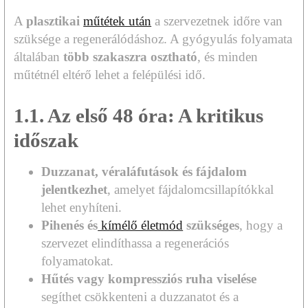
A
plasztikai
műtétek után
a szervezetnek időre van
szüksége a regenerálódáshoz. A gyógyulás folyamata
általában
több szakaszra osztható
, és minden
műtétnél eltérő lehet a felépülési idő.
1.1. Az első 48 óra: A kritikus
időszak
Duzzanat, véraláfutások és fájdalom
jelentkezhet
, amelyet fájdalomcsillapítókkal
lehet enyhíteni.
Pihenés és
kímélő életmód
szükséges
, hogy a
szervezet elindíthassa a regenerációs
folyamatokat.
Hűtés vagy kompressziós ruha viselése
segíthet csökkenteni a duzzanatot és a