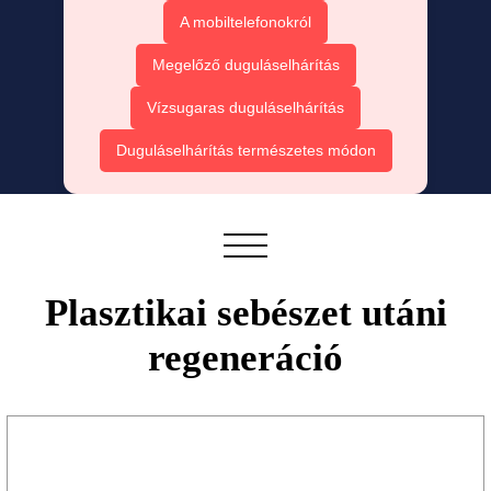
A mobiltelefonokról
Megelőző duguláselhárítás
Vízsugaras duguláselhárítás
Duguláselhárítás természetes módon
Plasztikai sebészet utáni
regeneráció