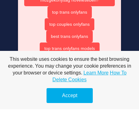
top trans onlyfans
top couples onlyfans
best trans onlyfans
top trans onlyfans models
This website uses cookies to ensure the best browsing
beat trans onlyfans
experience. You may change your cookie preferences in
onlyfans top couples
your browser or device settings.
Learn More
How To
Delete Cookies
best only fan couples
Accept
trans onlyfans accounts