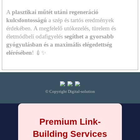
A
plasztikai műtét utáni regeneráció
kulcsfontosságú
a szép és tartós eredmények
érdekében. A megfelelő utókezelés, türelem és
életmódbeli odafigyelés
segíthet a gyorsabb
gyógyulásban és a maximális elégedettség
elérésében
! 💉✨
© Copyright Digital-solution
Premium Link-
Building Services