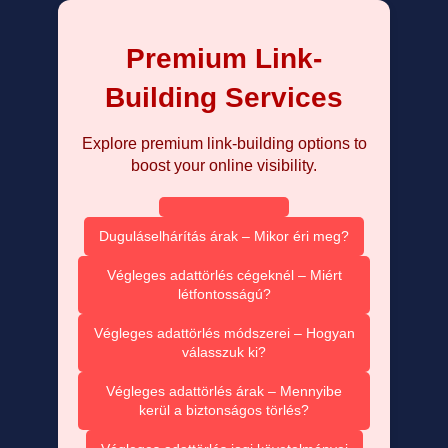
Premium Link-
Building Services
Explore premium link-building options to
boost your online visibility.
Duguláselhárítás árak – Mikor éri meg?
Végleges adattörlés cégeknél – Miért
létfontosságú?
Végleges adattörlés módszerei – Hogyan
válasszuk ki?
Végleges adattörlés árak – Mennyibe
kerül a biztonságos törlés?