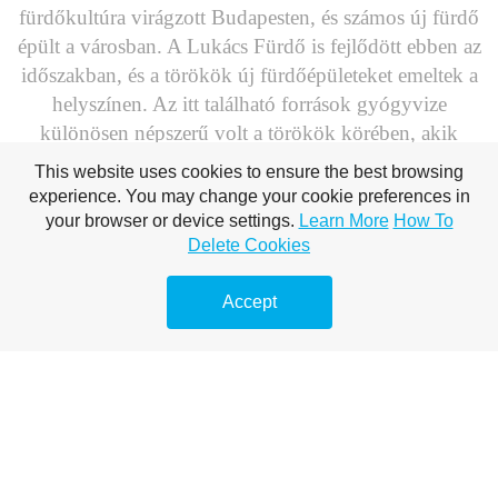
fürdőkultúra virágzott Budapesten, és számos új fürdő
épült a városban. A Lukács Fürdő is fejlődött ebben az
időszakban, és a törökök új fürdőépületeket emeltek a
helyszínen. Az itt található források gyógyvize
különösen népszerű volt a törökök körében, akik
szívesen látogatták a fürdőt
gyógyulás és
This website uses cookies to ensure the best browsing
kikapcsolódás céljából.
experience. You may change your cookie preferences in
your browser or device settings.
Learn More
How To
Delete Cookies
A 19. század fejlődése
A Lukács Fürdő igazi virágkorát a 19. században élte,
Accept
amikor a fürdőt modernizálták és kibővítették. Az
1880-as években a fürdőt új tulajdonosok vették át,
akik jelentős fejlesztéseket hajtottak végre. Az új
fürdőépületek és medencék mellett gyógyszállót is
építettek, amely lehetővé tette a hosszabb tartózkodást
és a komplex gyógykezeléseket.