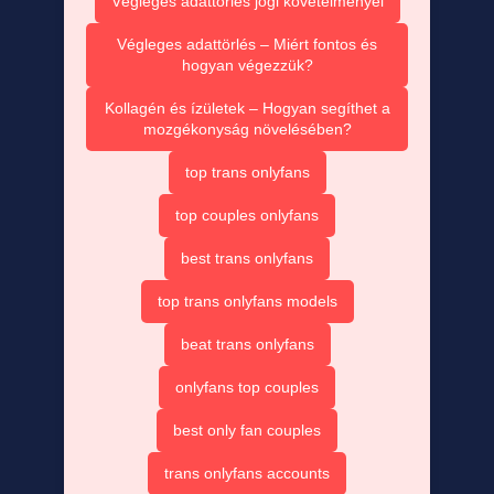
Végleges adattörlés jogi követelményei
Végleges adattörlés – Miért fontos és
hogyan végezzük?
Kollagén és ízületek – Hogyan segíthet a
mozgékonyság növelésében?
top trans onlyfans
top couples onlyfans
best trans onlyfans
top trans onlyfans models
beat trans onlyfans
onlyfans top couples
best only fan couples
trans onlyfans accounts